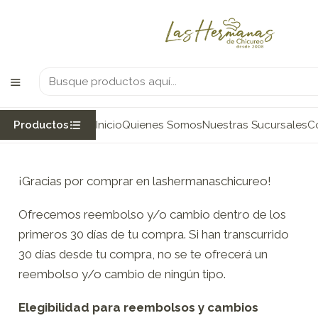
Delivery en la Zona de Chicureo
Inicio
Política de reembolso
Política de reembolso
Productos
Inicio
Quienes Somos
Nuestras Sucursales
C
¡Gracias por comprar en lashermanaschicureo!
Ofrecemos reembolso y/o cambio dentro de los
primeros 30 días de tu compra. Si han transcurrido
30 días desde tu compra, no se te ofrecerá un
reembolso y/o cambio de ningún tipo.
Elegibilidad para reembolsos y cambios